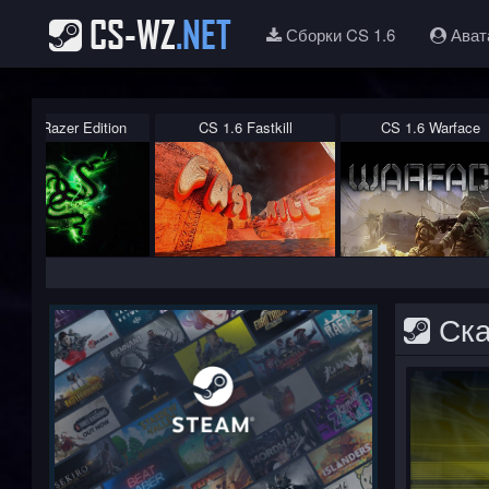
CS-WZ
.NET
Сборки CS 1.6
Ават
S 1.6 Razer Edition
CS 1.6 Fastkill
CS 1.6 Warface
Ска