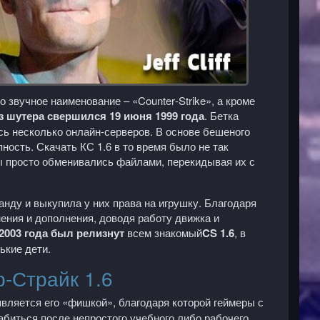
о звучное наименование – «
Counter
-
Strike
», а кроме
з шутера свершился 19 июня 1999 года
. Бетка
сь несколько онлайн-серверов. В основе бешеного
ность. Скачать КС 1.6 в то время было не так
ы просто обменивались файлами, перекидывая их с
нду и выкупила у них права на игрушку. Благодаря
ения и дополнения, доводя работу движка и
 2003 года был релизнут
всем знакомый
CS
1.6
, в
ькие дети.
р-Страйк 1.6
 является его «фишкой», благодаря которой геймеры с
биться после непростого учебного либо рабочего