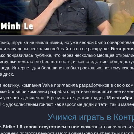
ьно, игрушка не имела имени, но уже весной было обнародован
ыли запущены несколько веб-сайтов по ее раскрутке.
Бета-рели
ко понравилась публике, что через несколько месяцев открыли
игрушки лежала его бесплатность, и, как следствие, общедоступ
, ведь Интернет для большинства был роскошью, поэтому юзер
а диск.
в новинку, компания
Valve
пригласила разработчиков в свою кома
жке большой компании разрабы оперативно вносили в нее измен
ную часть до идеала. В результате долгих трудов
15 сентября
 с удовольствием гоняют как взрослые дяди и тети, так и мален
Учимся играть в Конт
r
-
Strike
1.6 хорош отсутствием в нем сюжета
, что являлось и
уровнем подготовленности могли одинаково кайфануть и рассла