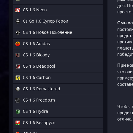
дня. По
CS 1.6 Neon
просто 
Cs Go 1.6 Супер Герои
Смысл 
постоян
CS 1.6 Новое Поколение
предст
против
CS 1.6 Adidas
планеты
победит
CS 1.6 Bloody
При ко
CS 1.6 Deadpool
что они
пример
CS 1.6 Carbon
составе
CS 1.6 Remastered
CS 1.6 Freedo.m
Чтобы в
CS 1.6 Hydra
продик
отлича
CS 1.6 Беларусь