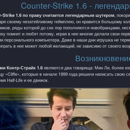
Counter-Strike 1.6 - легенд
r
-
Strike
1.6 по праву считается легендарным шутером
, покор
аря своему незатейливому геймплею, он нравится большому кол
иков, ряды которой до сих пор пополняются новобранцами, несмо
ку помнят и любят потому, играя в нее многие делали свои перв
и персонального компьютера. Даже в наши дни игрушка не теряет
играть в нее может любой желающий, не зависимо от своего возр
Возникновени
ми Контр-Страйк 1.6
являются два товарища: Мин Ли, более из
щу «
Cliffe
», которые в начале 1999 года решили написать свою с
ремя
Half
-
Life
и ее движок.