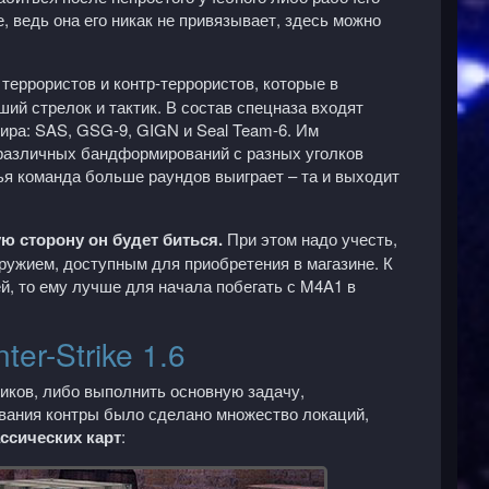
, ведь она его никак не привязывает, здесь можно
террористов и контр-террористов, которые в
ший стрелок и тактик. В состав спецназа входят
мира:
SAS
,
GSG
-9,
GIGN
и Seal Team-6. Им
 различных бандформирований с разных уголков
s. Чья команда больше раундов выиграет – та и выходит
ую сторону он будет биться.
При этом надо учесть,
оружием, доступным для приобретения в магазине. К
ей, то ему лучше для начала побегать с
M
4
A
1 в
er-Strike 1.6
иков, либо выполнить основную задачу,
ования контры было сделано множество локаций,
ассических карт
: