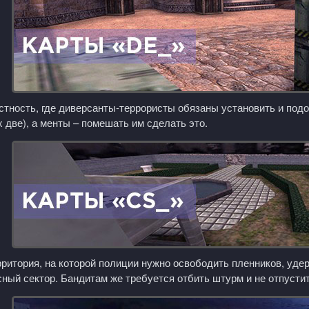
стность, где диверсанты-террористы обязаны установить и подо
 две), а менты – помешать им сделать это.
рритория, на которой полиции нужно освободить пленников, уде
ный сектор. Бандитам же требуется отбить штурм и не отпусти