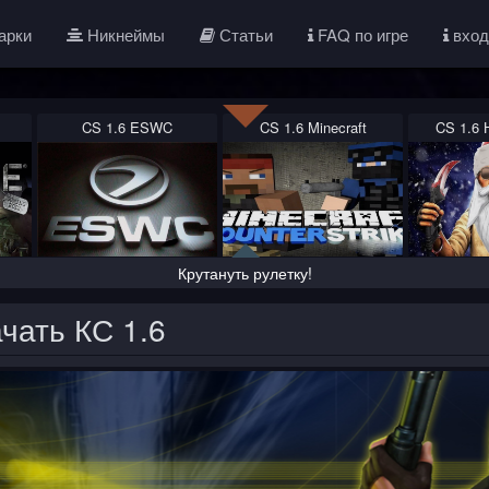
арки
Никнеймы
Статьи
FAQ по игре
вход
CS 1.6 ESWC
CS 1.6 Minecraft
CS 1.6 
Крутануть рулетку!
чать КС 1.6