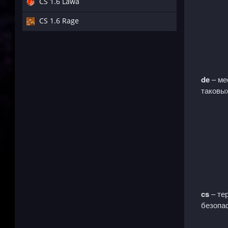
CS 1.6 Lawa
CS 1.6 Rage
de
– ме
таковых
cs
– те
безопас