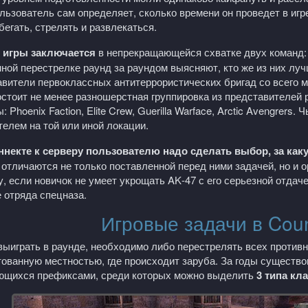
льзователь сам определяет, сколько времени он проведет в игре
бегать, стрелять и развлекаться.
игры заключается
в непрекращающейся схватке двух команд: 
ной перестрелке раунд за раундом выясняют, кто же из них луч
авители первоклассных антитеррористических бригад со всего 
остоит не менее разношерстная группировка из представителей
: Phoenix Faction, Elite Crew, Guerilla Warface, Arctic Avengrer
елем на той или иной локации.
ннекте к серверу пользователю надо сделать выбор, за как
 отличаются не только поставленной перед ними задачей, но и 
у, если новичок не умеет укрощать
AK
-47 с его серьезной отдач
 отряда спецназа.
Игровые задачи в Count
ыиграть в раунде, необходимо либо перестрелять всех противн
тованную местностью, где происходит заруба. За годы существ
ющихся префиксами, среди которых можно выделить
3 типа кл