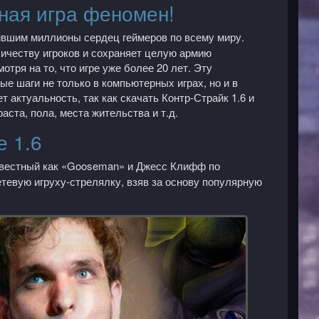
арная игра феномен!
ившим миллионы сердец геймеров по всему миру.
ичеству игроков и сохраняет целую армию
тря на то, что игре уже более 20 лет. Эту
ые шаги не только в компьютерных играх, но и в
 актуальность, так как скачать Контр-Страйк 1.6 и
аста, пола, места жительства и т.д.
е 1.6
вестный как «
Gooseman
» и Джесс Клифф по
етевую игруху-стрелялку, взяв за основу популярную